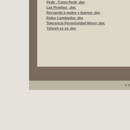
Pedir , Como Pedir .doc
Las Pruebas .doc
Recuerdo a malos y buenos .doc
Roles Cambiados .doc
Tolerancia Permisividad Miseri .doc
Yahveh se va .doc
© Y